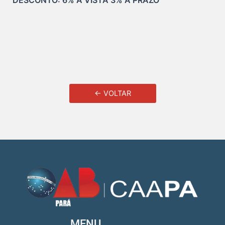
DESCONTO: 6% À VISTA 3% À PRAZO
← VOLTAR
MENU