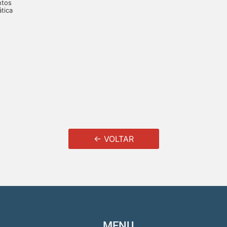
ntos
tica
← VOLTAR
MENU