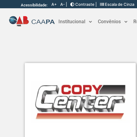
A+
A- |
Contraste |
Escala de Cinza
Acessibilidade:
Institucional
Convênios
R