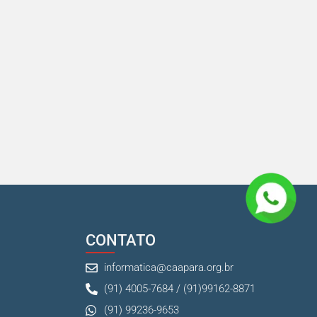
CONTATO
informatica@caapara.org.br
(91) 4005-7684 / (91)99162-8871
(91) 99236-9653