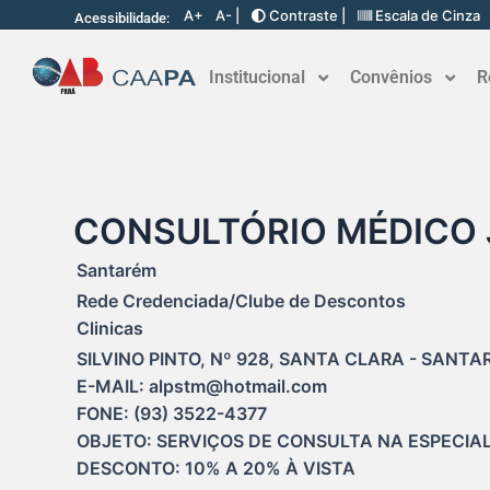
A+
A- |
Contraste |
Escala de Cinza
Acessibilidade:
Institucional
Convênios
R
CONSULTÓRIO MÉDICO 
Santarém
Rede Credenciada/Clube de Descontos
Clinicas
SILVINO PINTO, Nº 928, SANTA CLARA - SANTAR
E-MAIL: alpstm@hotmail.com

FONE: (93) 3522-4377

OBJETO: SERVIÇOS DE CONSULTA NA ESPECIALI
DESCONTO: 10% A 20% À VISTA