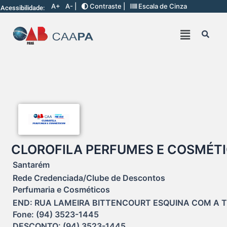
A+
A- |
Contraste |
Escala de Cinza
Acessibilidade:
CLOROFILA PERFUMES E COSMÉT
Santarém
Rede Credenciada/Clube de Descontos
Perfumaria e Cosméticos
END: RUA LAMEIRA BITTENCOURT ESQUINA COM A TV.
Fone: (94) 3523-1445

DESCONTO: (94) 3523-1445