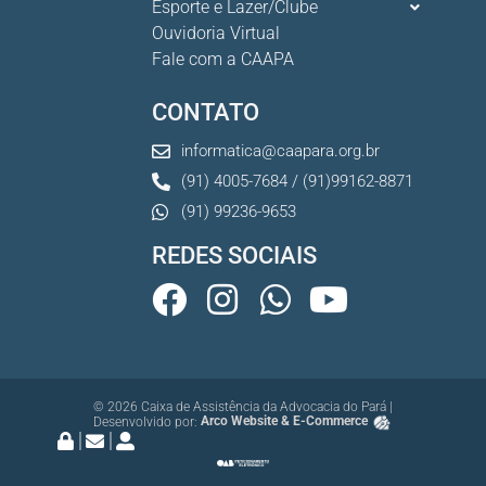
Esporte e Lazer/Clube
Ouvidoria Virtual
Fale com a CAAPA
CONTATO
informatica@caapara.org.br
(91) 4005-7684 / (91)99162-8871
(91) 99236-9653
REDES SOCIAIS
© 2026 Caixa de Assistência da Advocacia do Pará |
Desenvolvido por:
Arco Website & E-Commerce