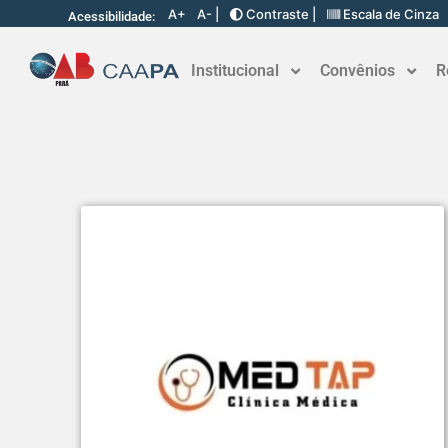
A+
A- |
Contraste |
Escala de Cinza
Acessibilidade:
Institucional
Convênios
R