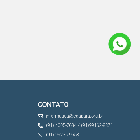
CONTATO
informatica@caapara.org.br
(91) 4005-7684 / (91)99162-8871
(91) 99236-9653