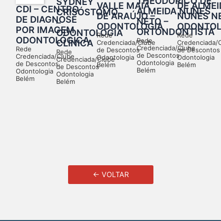
THEODORICO DE
SYDNEY
VALLE MAIA
DE ALMEI
CDI – CENTRO
ALMEIDA NUNES
CRISÓSTOMO
DE ARAÚJO –
NUNES NE
DE DIAGNOSE
NETO –
–
ODONTOLOGIA
ODONTOL
POR IMAGEM
ORTONDONTISTA
ODONTOLOGIA
Rede
Rede
ODONTOLÓGICA
Rede
CLÍNICA
Credenciada/Clube
Credenciada/
Credenciada/Clube
Rede
de Descontos
de Descontos
Rede
de Descontos
Credenciada/Clube
Odontologia
Odontologia
Credenciada/Clube
Odontologia
de Descontos
Belém
Belém
de Descontos
Belém
Odontologia
Odontologia
Belém
Belém
← VOLTAR