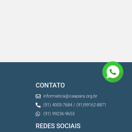
CONTATO
informatica@caapara.org.br
(91) 4005-7684 / (91)99162-8871
(91) 99236-9653
REDES SOCIAIS