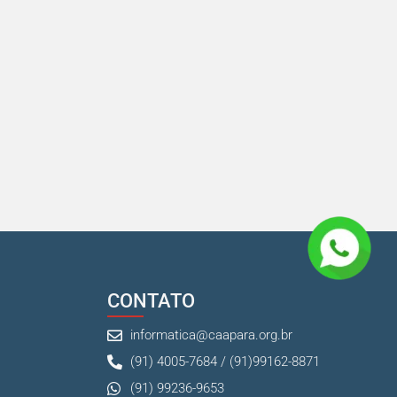
CONTATO
informatica@caapara.org.br
(91) 4005-7684 / (91)99162-8871
(91) 99236-9653