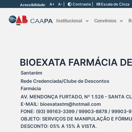
A+
A- |
Contraste |
Escala de Cinza
Acessibilidade:
Institucional
Convênios
R
BIOEXATA FARMÁCIA D
Santarém
Rede Credenciada/Clube de Descontos
Farmácia
AV. MENDONÇA FURTADO, Nº 1.526 - SANTA CL
E-MAIL: bioexatastm@hotmail.com

FONE: (93) 99163-3399 / 99903-8878 / 99903-9
OBJETO: SERVIÇOS DE MANIPULAÇÃO E FÓRMU
DESCONTO: 05% A 15% À VISTA.