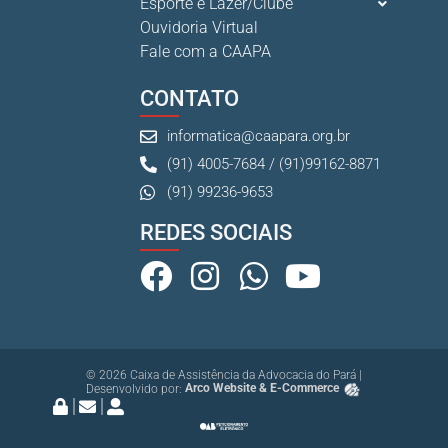
Esporte e Lazer/Clube
Ouvidoria Virtual
Fale com a CAAPA
CONTATO
informatica@caapara.org.br
(91) 4005-7684 / (91)99162-8871
(91) 99236-9653
REDES SOCIAIS
© 2026 Caixa de Assistência da Advocacia do Pará |
Desenvolvido por:
Arco Website & E-Commerce