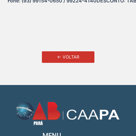
Fone: (93) 99154-0650 / 99224-4140DESCONTO: TA
← VOLTAR
MENU