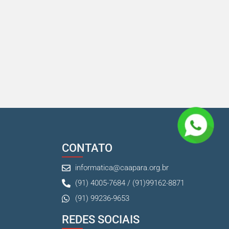
CONTATO
informatica@caapara.org.br
(91) 4005-7684 / (91)99162-8871
(91) 99236-9653
REDES SOCIAIS