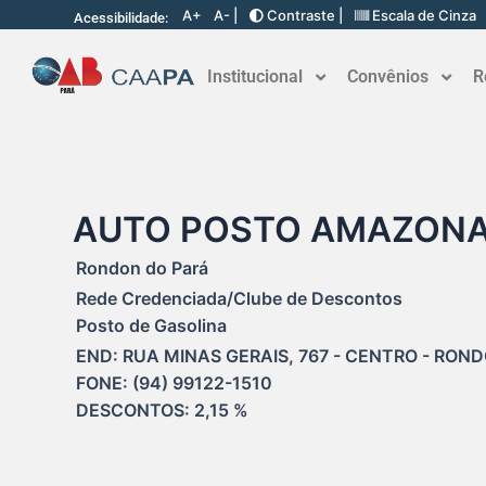
A+
A- |
Contraste |
Escala de Cinza
Acessibilidade:
Institucional
Convênios
R
AUTO POSTO AMAZON
Rondon do Pará
Rede Credenciada/Clube de Descontos
Posto de Gasolina
END: RUA MINAS GERAIS, 767 - CENTRO - ROND
FONE: (94) 99122-1510

DESCONTOS: 2,15 %