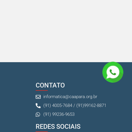
CONTATO
informatica@caapara.org.br
(91) 4005-7684 / (91)99162-8871
(91) 99236-9653
REDES SOCIAIS