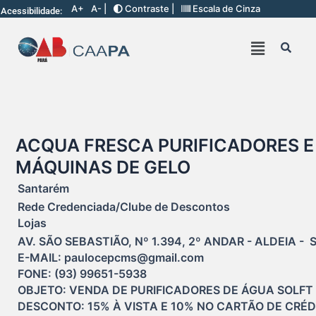
A+
A- |
Contraste |
Escala de Cinza
Acessibilidade:
ACQUA FRESCA PURIFICADORES E
MÁQUINAS DE GELO
Santarém
Rede Credenciada/Clube de Descontos
Lojas
AV. SÃO SEBASTIÃO, Nº 1.394, 2º ANDAR - ALDEIA -  
E-MAIL: paulocepcms@gmail.com

FONE: (93) 99651-5938

OBJETO: VENDA DE PURIFICADORES DE ÁGUA SOLFT 
DESCONTO: 15% À VISTA E 10% NO CARTÃO DE CRÉD