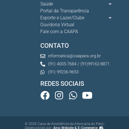
Saúde
Portal da Transparência
Esporte e Lazer/Clube
Ouvidoria Virtual
Fale com a CAAPA
CONTATO
informatica@caapara.org.br
(91) 4005-7684 / (91)99162-8871
(91) 99236-9653
REDES SOCIAIS
© 2026 Caixa de Assistência da Advocacia do Pará |
Desenvolvido por:
Arco Website & E-Commerce