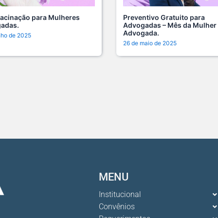
A saú
especi
vacinação para Mulheres
Preventivo Gratuito para
17 De
adas.
Advogadas – Mês da Mulher
Advogada.
nho de 2025
26 de maio de 2025
Na ma
de saú
15 De
Cuida
da car
13 De
O dom
certo:
12 De
MENU
O ver
Advoc
Institucional
10 De
Convênios