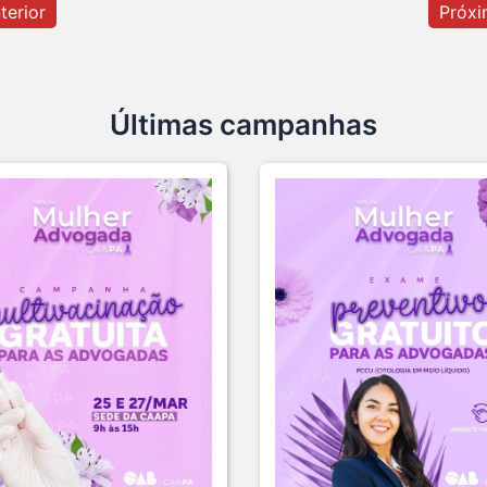
terior
Próxi
Ganha
aumen
7 De 
Últimas campanhas
Viaja
e agor
1 De 
Domin
26 De
Hoje 
a vida
22 De
Fim d
Clube
18 De