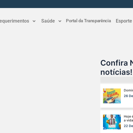
Ganha
aumen
equerimentos
Saúde
Portal da Transparência
Esporte
7 De 
Viaja
e agor
1 De 
Confira 
Domin
notícias!
26 De
Hoje 
a vida
22 De
Fim d
Clube
18 De