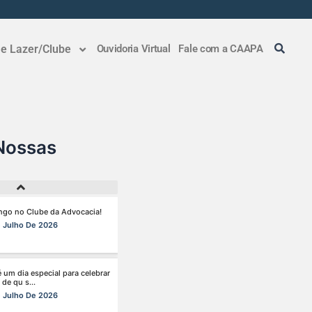
r tempo, automatizar tarefas e
tar a pro s...
 e Lazer/Clube
Ouvidoria Virtual
Fale com a CAAPA
Julho De 2026
r pagando menos é simples —
a faz pa s...
Agosto De 2026
Nossas
go no Clube da Advocacia!
 Julho De 2026
é um dia especial para celebrar
 de qu s...
 Julho De 2026
e semana tem endereço certo:
 da Advoca s...
 Julho De 2026