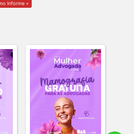
mo Informe »
r tempo, automatizar tarefas e
tar a pro s...
Julho De 2026
r pagando menos é simples —
a faz pa s...
Agosto De 2026
go no Clube da Advocacia!
 Julho De 2026
é um dia especial para celebrar
 de qu s...
 Julho De 2026
e semana tem endereço certo:
 da Advoca s...
 Julho De 2026