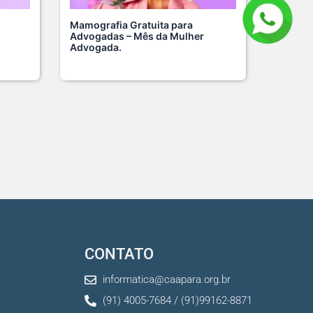
de da mulher merece atenção
al em to s...
Mamografia Gratuita para
 Julho De 2026
Advogadas – Mês da Mulher
Advogada.
nhã de ontem, 14/07, o diretor
de da s...
 Julho De 2026
r da mente também é cuidar
reira.
 Julho De 2026
ingo perfeito tem endereço
 Clube da A s...
 Julho De 2026
CONTATO
ão chegou, e o Clube da
acia está de p s...
informatica@caapara.org.br
 Julho De 2026
(91) 4005-7684 / (91)99162-8871