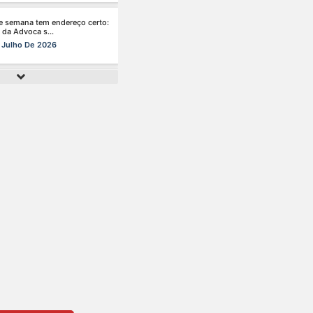
de da mulher merece atenção
al em to s...
 Julho De 2026
nhã de ontem, 14/07, o diretor
de da s...
 Julho De 2026
r da mente também é cuidar
reira.
 Julho De 2026
ingo perfeito tem endereço
 Clube da A s...
 Julho De 2026
ão chegou, e o Clube da
acia está de p s...
 Julho De 2026