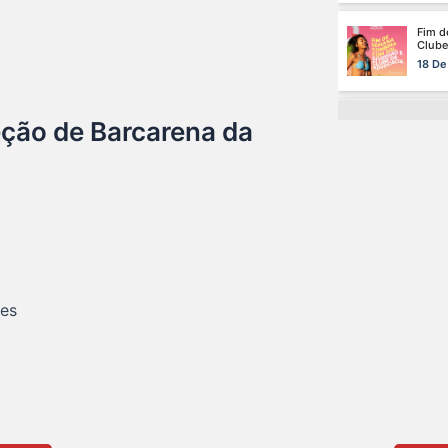
A saú
especi
17 De
Na ma
ção de Barcarena da
de saú
15 De
Cuida
da car
13 De
O dom
es
certo:
12 De
O ver
Advoc
10 De