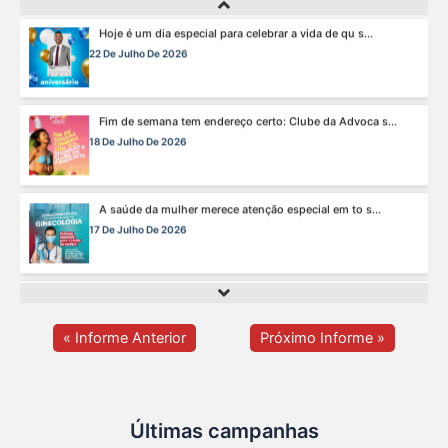
Fim de semana tem endereço certo: Clube da Advoca s...
18 De Julho De 2026
A saúde da mulher merece atenção especial em to s...
17 De Julho De 2026
Na manhã de ontem, 14/07, o diretor de saúde da s...
15 De Julho De 2026
Cuidar da mente também é cuidar da carreira.
13 De Julho De 2026
« Informe Anterior
Próximo Informe »
O domingo perfeito tem endereço certo: Clube da A s...
12 De Julho De 2026
Últimas campanhas