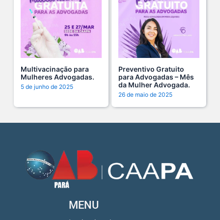
Fim de semana tem endereço certo: Clube da Advoca s...
18 De Julho De 2026
A saúde da mulher merece atenção especial em to s...
17 De Julho De 2026
Multivacinação para
Preventivo Gratuito
Mulheres Advogadas.
para Advogadas – Mês
da Mulher Advogada.
5 de junho de 2025
26 de maio de 2025
Na manhã de ontem, 14/07, o diretor de saúde da s...
15 De Julho De 2026
Cuidar da mente também é cuidar da carreira.
13 De Julho De 2026
O domingo perfeito tem endereço certo: Clube da A s...
12 De Julho De 2026
MENU