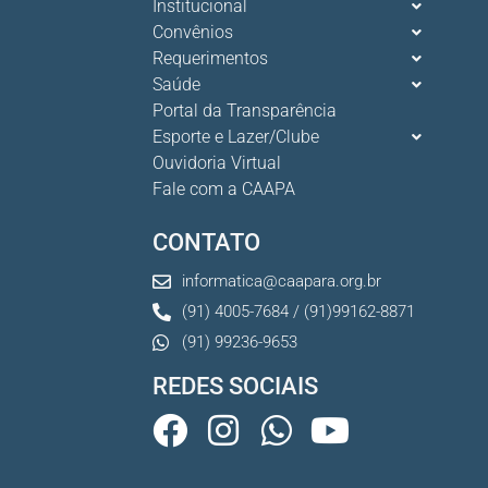
Institucional
O verão chegou, e o Clube da Advocacia está de p s...
Convênios
10 De Julho De 2026
Requerimentos
Saúde
Portal da Transparência
Ganhar tempo, automatizar tarefas e aumentar a pro s...
7 De Julho De 2026
Esporte e Lazer/Clube
Ouvidoria Virtual
Fale com a CAAPA
Neste sábado, dia 04 de julho, o Clube da Advocac s...
3 De Julho De 2026
CONTATO
informatica@caapara.org.br
(91) 4005-7684 / (91)99162-8871
(91) 99236-9653
REDES SOCIAIS