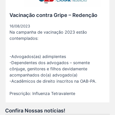
O verão chegou, e o Clube da Advocacia está de p s...
Vacinação contra Gripe – Redenção
10 De Julho De 2026
16/08/2023
Na campanha de vacinação 2023 estão
Ganhar tempo, automatizar tarefas e aumentar a pro s...
contemplados:
7 De Julho De 2026
-Advogados(as) adimplentes
Neste sábado, dia 04 de julho, o Clube da Advocac s...
3 De Julho De 2026
-Dependentes dos advogados – somente
cônjuge, genitores e filhos devidamente
acompanhados do(a) advogado(a)
Domingo no Clube da Advocacia!
-Acadêmicos de direito inscritos na OAB-PA.
26 De Julho De 2026
Prescrição: Influenza Tetravalente
Hoje é um dia especial para celebrar a vida de qu s...
22 De Julho De 2026
Confira Nossas notícias!