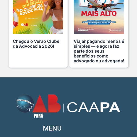
Fim de semana tem endereço certo: Clube da Advoca s...
18 De Julho De 2026
Chegou o Verão Clube
Viajar pagando menos é
A saúde da mulher merece atenção especial em to s...
da Advocacia 2026!
simples — e agora faz
parte dos seus
17 De Julho De 2026
benefícios como
advogado ou advogada!
Na manhã de ontem, 14/07, o diretor de saúde da s...
15 De Julho De 2026
Cuidar da mente também é cuidar da carreira.
13 De Julho De 2026
O domingo perfeito tem endereço certo: Clube da A s...
MENU
12 De Julho De 2026