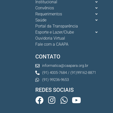
Institucional
Convênios
O verão chegou, e o Clube da Advocacia está de p s...
Requerimentos
10 De Julho De 2026
Saúde
Portal da Transparência
Esporte e Lazer/Clube
Ganhar tempo, automatizar tarefas e aumentar a pro s...
Ouvidoria Virtual
7 De Julho De 2026
Fale com a CAAPA
CONTATO
informatica@caapara.org.br
(91) 4005-7684 / (91)99162-8871
(91) 99236-9653
REDES SOCIAIS