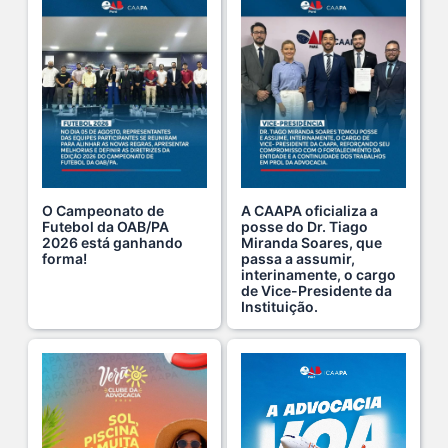
O verão chegou, e o Clube da Advocacia está de p s...
10 De Julho De 2026
Ganhar tempo, automatizar tarefas e aumentar a pro s...
7 De Julho De 2026
O Campeonato de
A CAAPA oficializa a
Futebol da OAB/PA
posse do Dr. Tiago
2026 está ganhando
Miranda Soares, que
Viajar pagando menos é simples — e agora faz pa s...
forma!
passa a assumir,
1 De Agosto De 2026
interinamente, o cargo
de Vice-Presidente da
Instituição.
Domingo no Clube da Advocacia!
26 De Julho De 2026
Hoje é um dia especial para celebrar a vida de qu s...
22 De Julho De 2026