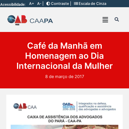
A+
A- |
Contraste |
Escala de Cinza
Acessibilidade:
Café da Manhã em
Homenagem ao Dia
Internacional da Mulher
8 de março de 2017
O domingo perfeito tem endereço certo: Clube da A s...