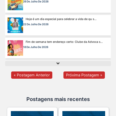
22 De Julho De 2026
Fim de semana tem endereço certo: Clube da Advoca s...
18 De Julho De 2026
A saúde da mulher merece atenção especial em to s...
17 De Julho De 2026
Na manhã de ontem, 14/07, o diretor de saúde da s...
15 De Julho De 2026
« Postagem Anterior
Próxima Postagem »
Cuidar da mente também é cuidar da carreira.
13 De Julho De 2026
Postagens mais recentes
O domingo perfeito tem endereço certo: Clube da A s...
12 De Julho De 2026