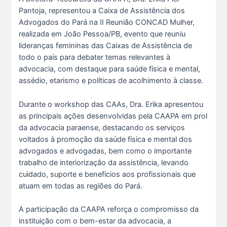
Pantoja, representou a Caixa de Assistência dos
Advogados do Pará na II Reunião CONCAD Mulher,
realizada em João Pessoa/PB, evento que reuniu
lideranças femininas das Caixas de Assistência de
todo o país para debater temas relevantes à
advocacia, com destaque para saúde física e mental,
assédio, etarismo e políticas de acolhimento à classe.
Durante o workshop das CAAs, Dra. Erika apresentou
as principais ações desenvolvidas pela CAAPA em prol
da advocacia paraense, destacando os serviços
voltados à promoção da saúde física e mental dos
advogados e advogadas, bem como o importante
trabalho de interiorização da assistência, levando
O domingo perfeito tem endereço certo: Clube da A s...
cuidado, suporte e benefícios aos profissionais que
12 De Julho De 2026
atuam em todas as regiões do Pará.
O verão chegou, e o Clube da Advocacia está de p s...
A participação da CAAPA reforça o compromisso da
10 De Julho De 2026
instituição com o bem-estar da advocacia, a