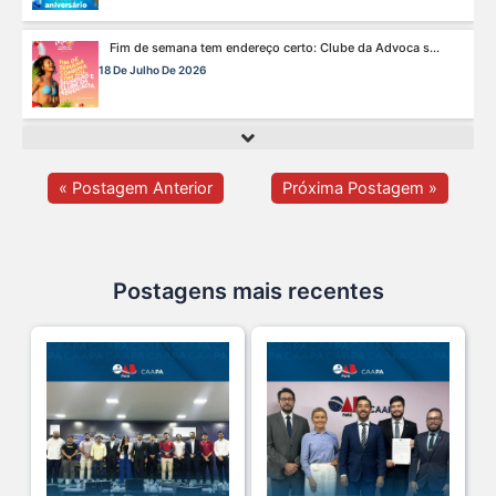
A saúde da mulher merece atenção especial em to s...
17 De Julho De 2026
Na manhã de ontem, 14/07, o diretor de saúde da s...
15 De Julho De 2026
« Postagem Anterior
Próxima Postagem »
Cuidar da mente também é cuidar da carreira.
13 De Julho De 2026
Postagens mais recentes
O domingo perfeito tem endereço certo: Clube da A s...
12 De Julho De 2026
O verão chegou, e o Clube da Advocacia está de p s...
10 De Julho De 2026