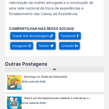
valorização da mulher advogada e a construção de
uma rede nacional de troca de experiências e
Ganhar tempo, automatizar tarefas e aumentar a pro s...
fortalecimento das Caixas de Assistência.
7 De Julho De 2026
COMPARTILHAR NAS REDES SOCIAIS:
Viajar pagando menos é simples — e agora faz pa s...
Copiar link da postagem
Facebook
1 De Agosto De 2026
Instagram
Twitter
LinkedIn
Domingo no Clube da Advocacia!
26 De Julho De 2026
Outras Postagens
Hoje é um dia especial para celebrar a vida de qu s...
22 De Julho De 2026
Fim de semana tem endereço certo: Clube da Advoca s...
18 De Julho De 2026