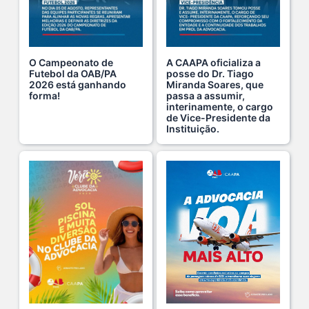
Ganhar tempo, automatizar tarefas e aumentar a pro s...
7 De Julho De 2026
O Campeonato de
A CAAPA oficializa a
Futebol da OAB/PA
posse do Dr. Tiago
2026 está ganhando
Miranda Soares, que
Viajar pagando menos é simples — e agora faz pa s...
forma!
passa a assumir,
1 De Agosto De 2026
interinamente, o cargo
de Vice-Presidente da
Instituição.
Domingo no Clube da Advocacia!
26 De Julho De 2026
Hoje é um dia especial para celebrar a vida de qu s...
22 De Julho De 2026
Fim de semana tem endereço certo: Clube da Advoca s...
18 De Julho De 2026