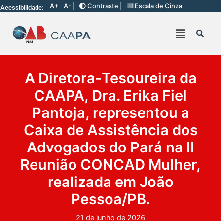
A+
A- |
Contraste |
Escala de Cinza
Acessibilidade:
A Diretora-Tesoureira da
CAAPA, Dra. Erika Fiel
Pantoja, representou a
Caixa de Assistência dos
Advogados do Pará na II
Reunião CONCAD Mulher,
realizada em João
Pessoa/PB.
21 de junho de 2026