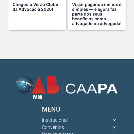
Chegou o Verão Clube
Viajar pagando menos é
A saúde da mulher merece atenção especial em to s...
da Advocacia 2026!
simples — e agora faz
parte dos seus
17 De Julho De 2026
benefícios como
advogado ou advogada!
Na manhã de ontem, 14/07, o diretor de saúde da s...
15 De Julho De 2026
Cuidar da mente também é cuidar da carreira.
13 De Julho De 2026
O domingo perfeito tem endereço certo: Clube da A s...
12 De Julho De 2026
MENU
O verão chegou, e o Clube da Advocacia está de p s...
Institucional
10 De Julho De 2026
Convênios