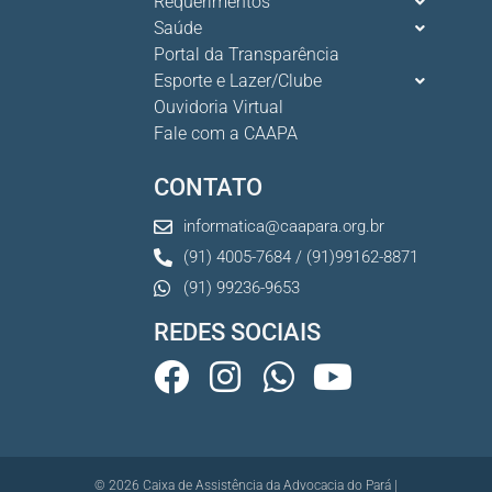
Requerimentos
Ganhar tempo, automatizar tarefas e aumentar a pro s...
Saúde
7 De Julho De 2026
Portal da Transparência
Esporte e Lazer/Clube
Ouvidoria Virtual
Fale com a CAAPA
CONTATO
informatica@caapara.org.br
(91) 4005-7684 / (91)99162-8871
(91) 99236-9653
REDES SOCIAIS
© 2026 Caixa de Assistência da Advocacia do Pará |