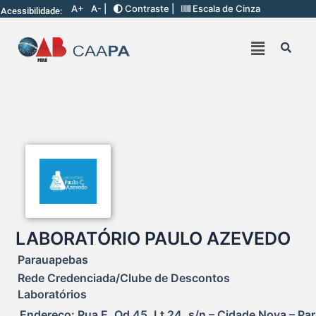
A+
A- |
Contraste |
Escala de Cinza
Acessibilidade:
LABORATÓRIO PAULO AZEVEDO
Parauapebas
Rede Credenciada/Clube de Descontos
Laboratórios
Endereço: Rua E, Qd 45, Lt 24, s/n – Cidade Nova – Pa